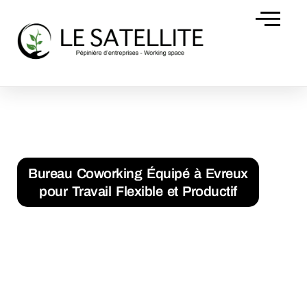
Domiciliation d’
Accueil
Bureau Coworking Équipé à Evreux pour Travail
Flexible et Productif
Bureau Coworking Équipé à Evreux
pour Travail Flexible et Productif