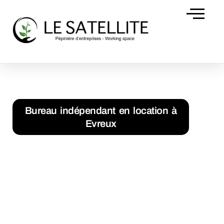
Domiciliation d’
Accueil
Bureau indépendant en location à Evreux
Bureau indépendant en location à
Evreux