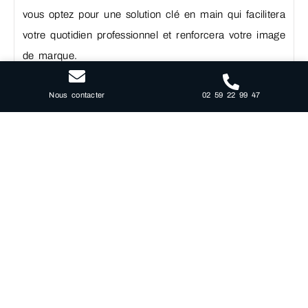
vous optez pour une solution clé en main qui facilitera
votre quotidien professionnel et renforcera votre image
de marque.
Pour découvrir comment notre bureau indépendant
02 59 22 99 47
Nous contacter
peut devenir le tremplin de votre succès à Évreux,
n’hésitez pas à nous contacter. Nos conseillers se
feront un plaisir de répondre à vos questions et de
vous orienter vers la solution de bureau idéale
répondant parfaitement à vos besoins.
Le Satellite Evreux, l’allié des
professionnels indépendants.
Évéruz est une ville dynamique qui attire non
seulement des visiteurs mais également des