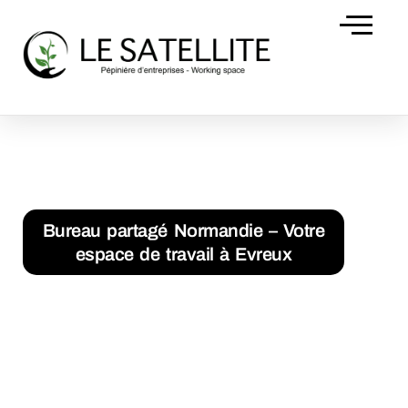
Domiciliation d’
Accueil
Bureau partagé Normandie – Votre espace de travail à
Evreux
Bureau partagé Normandie – Votre
espace de travail à Evreux