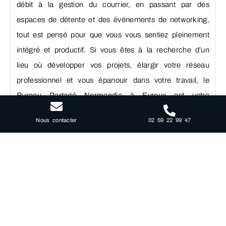
débit à la gestion du courrier, en passant par des
espaces de détente et des événements de networking,
tout est pensé pour que vous vous sentiez pleinement
intégré et productif. Si vous êtes à la recherche d’un
lieu où développer vos projets, élargir votre réseau
professionnel et vous épanouir dans votre travail, le
Bureau Partagé Normandie à Evreux est votre
destination. Pour découvrir toutes les possibilités que
02 59 22 99 47
Nous contacter
nous offrons et les modalités d’adhésion, n’hésitez pas
à nous contacter. Nous sommes impatients de vous
accueillir dans notre espace et de participer à votre
aventure entrepreneuriale.
Le Satellite transforme le
travail à Evreux, découvrez