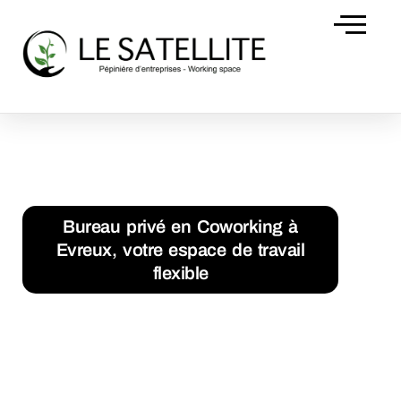
Domiciliation d’
Accueil
Bureau privé en Coworking à Evreux, votre espace de
travail flexible
Bureau privé en Coworking à
Evreux, votre espace de travail
flexible