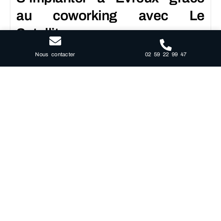
au coworking avec Le
Satellite.
02 59 22 99 47
Nous contacter
Evreux, ville dynamique et en pleine expansion, offre
un cadre idéal pour les professionnels cherchant à
développer leur activité ou à s’implanter dans la
région. C’est ici que Le Satellite ouvre ses portes,
proposant un concept innovant de bureau privé en
coworking. Ce lieu est conçu spécialement pour
répondre aux besoins des entrepreneurs, freelancers,
startups et entreprises en quête d’un espace de travail
flexible et stimulant. Nos bureaux privés offrent non
seulement un lieu de travail confortable et entièrement
équipé mais aussi une opportunité de faire partie
d’une communauté dynamique.