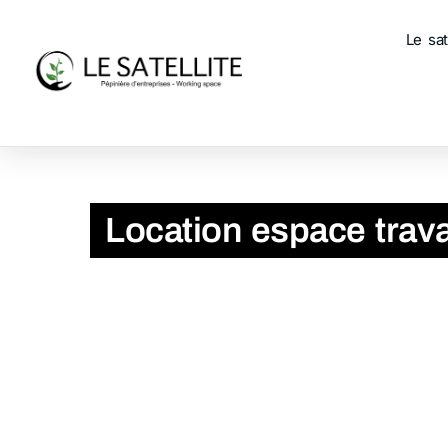
Le sat
Accueil
Location espace travail à Gaillon pour productiv
Location espace trava