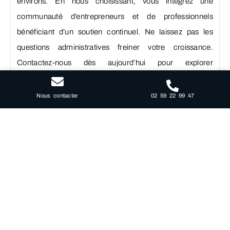
environs. En nous choisissant, vous intégrez une
communauté d’entrepreneurs et de professionnels
bénéficiant d’un soutien continuel. Ne laissez pas les
questions administratives freiner votre croissance.
Contactez-nous dès aujourd’hui pour explorer
comment nous pouvons vous accompagner dans le
développement et le succès de votre projet en offrant
02 59 22 99 47
Nous contacter
à votre entreprise le prestige et l’efficacité qu’elle
mérite.
Évolution et perspectives du
service de domiciliation à
Gaillon avec Le Satellite.
Dans le paysage entrepreneurial vibrant de Gaillon, Le
Satellite se distingue par ses services de domiciliation