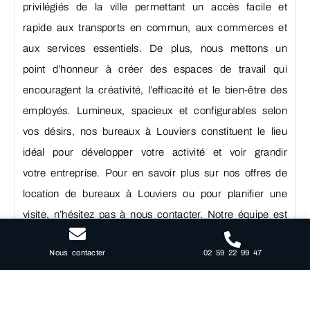
privilégiés de la ville permettant un accès facile et
rapide aux transports en commun, aux commerces et
aux services essentiels. De plus, nous mettons un
point d’honneur à créer des espaces de travail qui
encouragent la créativité, l’efficacité et le bien-être des
employés. Lumineux, spacieux et configurables selon
vos désirs, nos bureaux à Louviers constituent le lieu
idéal pour développer votre activité et voir grandir
votre entreprise. Pour en savoir plus sur nos offres de
location de bureaux à Louviers ou pour planifier une
visite, n’hésitez pas à nous contacter. Notre équipe est
à votre disposition pour vous accompagner dans la
02 59 22 99 47
Nous contacter
recherche de votre espace de travail optimal, en
adéquation avec vos exigences professionnelles.
Croissance et réseau : les