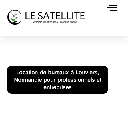
Domiciliation d’
Accueil
Location de bureaux à Louviers, Normandie pour
professionnels et entreprises
Location de bureaux à Louviers,
Normandie pour professionnels et
entreprises