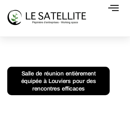
Domiciliation d’
Accueil
Salle de réunion entièrement équipée à Louviers pour
des rencontres efficaces
Salle de réunion entièrement
équipée à Louviers pour des
rencontres efficaces