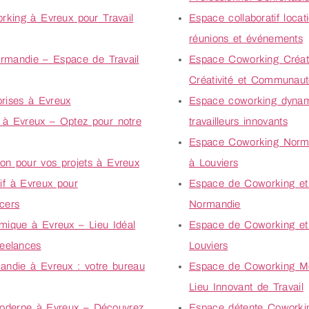
king à Evreux pour Travail
Espace collaboratif locat
réunions et événements
rmandie – Espace de Travail
Espace Coworking Créati
Créativité et Communau
prises à Evreux
Espace coworking dynam
se à Evreux – Optez pour notre
travailleurs innovants
Espace Coworking Norma
tion pour vos projets à Evreux
à Louviers
f à Evreux pour
Espace de Coworking et 
cers
Normandie
ique à Evreux – Lieu Idéal
Espace de Coworking et 
reelances
Louviers
ndie à Evreux : votre bureau
Espace de Coworking Mo
Lieu Innovant de Travail
oderne à Evreux – Découvrez
Espace détente Coworkin