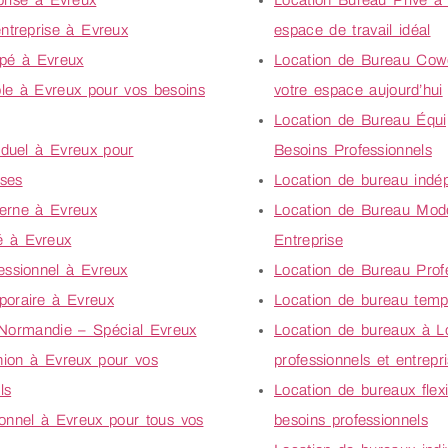
prise à Evreux
Location Bureau Privé à 
ntreprise à Evreux
espace de travail idéal
ipé à Evreux
Location de Bureau Cowo
ble à Evreux pour vos besoins
votre espace aujourd’hui
Location de Bureau Équi
iduel à Evreux pour
Besoins Professionnels
ises
Location de bureau indé
erne à Evreux
Location de Bureau Mode
é à Evreux
Entreprise
essionnel à Evreux
Location de Bureau Profe
poraire à Evreux
Location de bureau temp
 Normandie – Spécial Evreux
Location de bureaux à L
nion à Evreux pour vos
professionnels et entrepr
ls
Location de bureaux flex
ionnel à Evreux pour tous vos
besoins professionnels