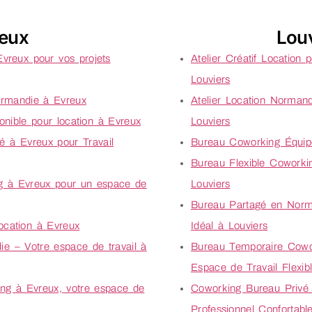
reux
Louv
 Evreux pour vos projets
Atelier Créatif Location 
Louviers
Normandie à Evreux
Atelier Location Norman
ponible pour location à Evreux
Louviers
 à Evreux pour Travail
Bureau Coworking Équipé
Bureau Flexible Coworkin
ng à Evreux pour un espace de
Louviers
Bureau Partagé en Norm
ocation à Evreux
Idéal à Louviers
e – Votre espace de travail à
Bureau Temporaire Cowor
Espace de Travail Flexib
ng à Evreux, votre espace de
Coworking Bureau Privé 
Professionnel Confortabl