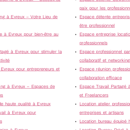
paix pour les professionn
ng à Evreux – Votre Lieu de
Espace détente entrepris
être professionnel
e à Evreux pour bien-être au
Espace entreprise locati
professionnels
tagé à Evreux pour stimuler la
Espace professionnel par
tivité
collaboratif et networking
 Evreux pour entrepreneurs et
Espace réunion professi
collaboration efficace
ing à Evreux – Espaces de
Espace Travail Partagé 
es
et Freelancers
de haute qualité à Evreux
Location atelier professi
vail à Evreux pour
entreprises et artisans
ps
Location bureau équipé